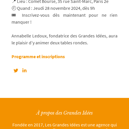
📍 Lieu : Comet Bourse, 35 rue Saint-Marc, Paris 2e
🕘 Quand : Jeudi 28 novembre 2024, dès 9h
🎟️ Inscrivez-vous dès maintenant pour ne rien
manquer !
Annabelle Ledoux, fondatrice des Grandes Idées, aura
le plaisir d’y animer deux tables rondes.
Programme et inscriptions
À propos des Grandes Idées
Fondée en 2017, Les Grandes Idées est une agence qui