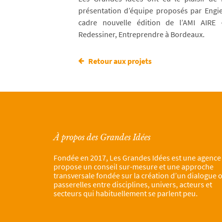
présentation d’équipe proposés par Engie
cadre nouvelle édition de l’AMI AIRE 
Redessiner, Entreprendre à Bordeaux.
Retour aux projets
À propos des Grandes Idées
Fondée en 2017, Les Grandes Idées est une agence
propose un conseil sur-mesure et une approche
transversale fondée sur la création d’un dialogue 
passerelles entre disciplines, univers, acteurs et
secteurs qui habituellement se parlent peu.