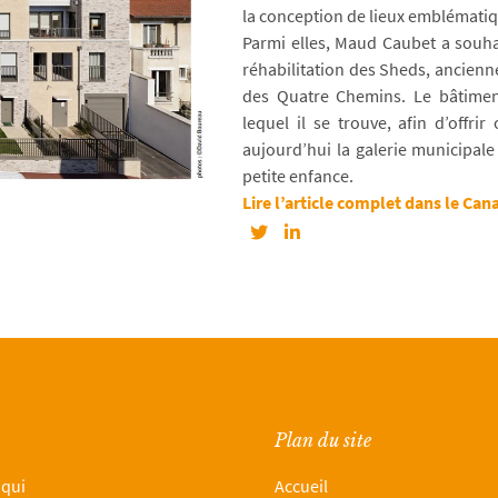
la conception de lieux emblématiqu
Parmi elles, Maud Caubet a souhai
réhabilitation des Sheds, ancienne
des Quatre Chemins. Le bâtimen
lequel il se trouve, afin d’offri
aujourd’hui la galerie municipale
petite enfance.
Lire l’article complet dans le Can
Plan du site
 qui
Accueil