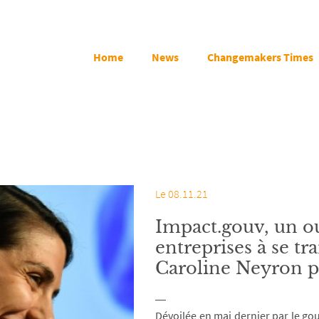
Home
News
Changemakers Times
Le 08.11.21
Impact.gouv, un out
entreprises à se t
Caroline Neyron 
Dévoilée en mai dernier par le g